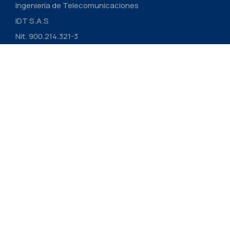
Ingeniería de Telecomunicaciones
IDT S.A.S
Nit. 900.214.321-3
CONTÁCTANOS
Links
Nosotros
Proyectos
Actualidad
Contacto
Contacto