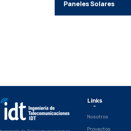
lares
de
Telecomunicaciones
Links
Nosotros
Proyectos